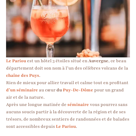
Le Pariou
est un hôtel 3 étoiles situé en
Auvergne
, ce beau
département doit son nom à l’un des célèbres volcans de la
chaîne des Puys
.
Rien de mieux pour allier travail et calme tout en profitant
d’un séminaire
au cœur
du
Puy-De-Dôme
pour un grand
air et de la nature.
Après une longue matinée de
séminaire
vous pourrez sans
aucuns soucis partir à la découverte de la région et de ses
trésors, de nombreux sentiers de randonnées et de balades
sont accessibles depuis
Le Pariou
. ​