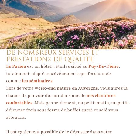
DE NOMBREUX SERVICES ET
PRESTATIONS DE QUALITÉ
Le Pariou
est un hôtel 3 étoiles situé au
Puy-De-Dôme
,
totalement adapté aux évènements professionnels
comme
les séminaires
.
Lors de votre
week-end nature en Auvergne
, vous aurez la
chance de pouvoir dormir dans une de
nos chambres
confortables
. Mais pas seulement, au petit-matin, un petit-
déjeuner frais sous forme de buffet sucré et salé vous
attendra.
Il est également possible de le déguster dans votre