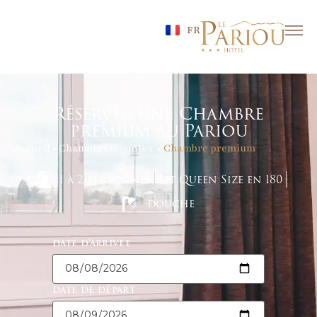
FR
Réserver une Chambre
premium au Pariou
Accueil
•
Chambres & suites
•
Chambre premium
1 à 2 personnes
Lit Queen Size en 180
douche
DATE D'ARRIVÉE
DATE DE DÉPART